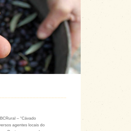
DLBCRural – “Cávado
ersos agentes locais do