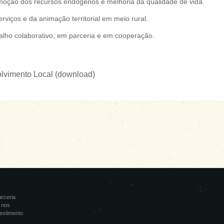
moção dos recursos endógenos e melhoria da qualidade de vida.
viços e da animação territorial em meio rural.
lho colaborativo, em parceria e em cooperação.
olvimento Local (download)
arceria
 nos
estimento