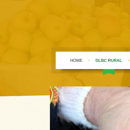
HOME
•
DLBC RURAL
•