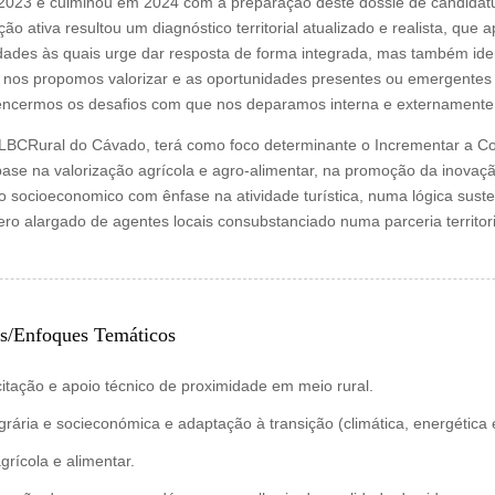
em 2023 e culminou em 2024 com a preparação deste dossiê de candidat
ção ativa resultou um diagnóstico territorial atualizado e realista, que
idades às quais urge dar resposta de forma integrada, mas também ide
e nos propomos valorizar e as oportunidades presentes ou emergente
vencermos os desafios com que nos deparamos interna e externamente
LBCRural do Cávado, terá como foco determinante o Incrementar a Comp
ase na valorização agrícola e agro-alimentar, na promoção da inovaç
o socioeconomico com ênfase na atividade turística, numa lógica suste
o alargado de agentes locais consubstanciado numa parceria territoria
os/Enfoques Temáticos
itação e apoio técnico de proximidade em meio rural.
rária e socieconómica e adaptação à transição (climática, energética e 
grícola e alimentar.