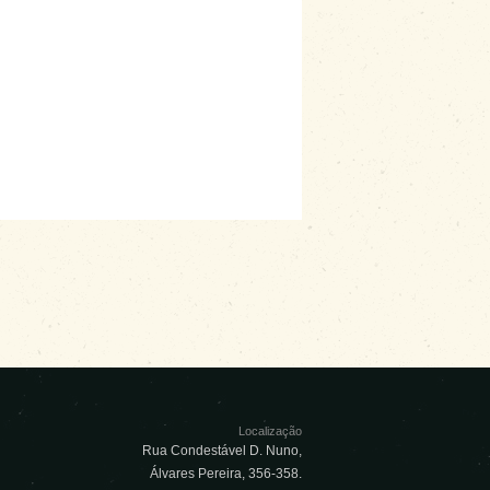
Localização
Rua Condestável D. Nuno,
Álvares Pereira, 356-358.