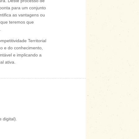
ura. Deste processo de
 aponta para um conjunto
ntifica as vantagens ou
s que teremos que
.
etitividade Territorial
ão e do conhecimento,
ntável e implicando a
l ativa.
digital).