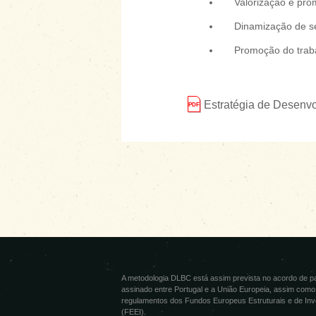
Valorização e pro
Dinamização de ser
Promoção do traba
Estratégia de Desenv
A metodologia DLBC está assim prevista no acordo de p
assinado entre Portugal e a União Europeia, assim como
regulamentos dos Fundos Europeus Estruturais e de Inv
(FEEI).